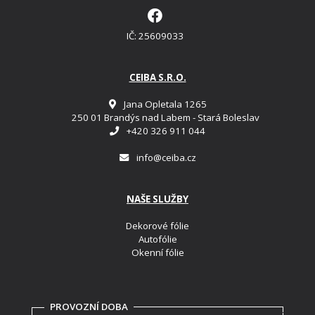
IČ: 25609033
CEIBA S.R.O.
Jana Opletala 1265
250 01 Brandýs nad Labem - Stará Boleslav
+420 326 911 044
info@ceiba.cz
NAŠE SLUŽBY
Dekorové fólie
Autofólie
Okenní fólie
PROVOZNÍ DOBA