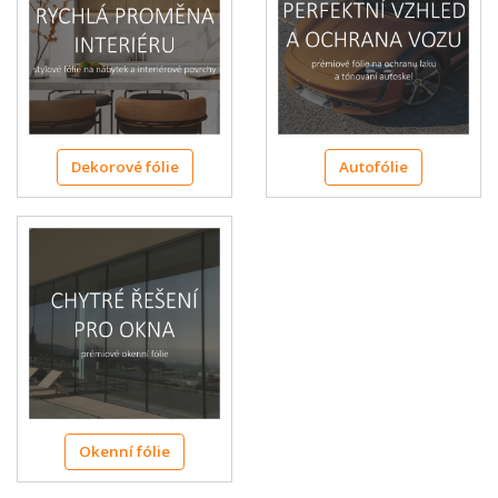
Dekorové fólie
Autofólie
Okenní fólie