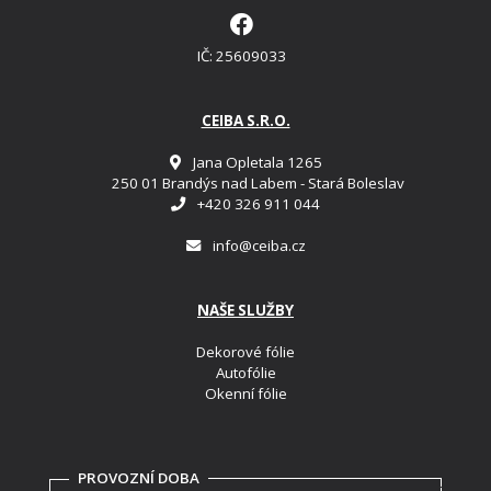
IČ: 25609033
CEIBA S.R.O.
Jana Opletala 1265
250 01 Brandýs nad Labem - Stará Boleslav
+420 326 911 044
info@ceiba.cz
NAŠE SLUŽBY
Dekorové fólie
Autofólie
Okenní fólie
PROVOZNÍ DOBA