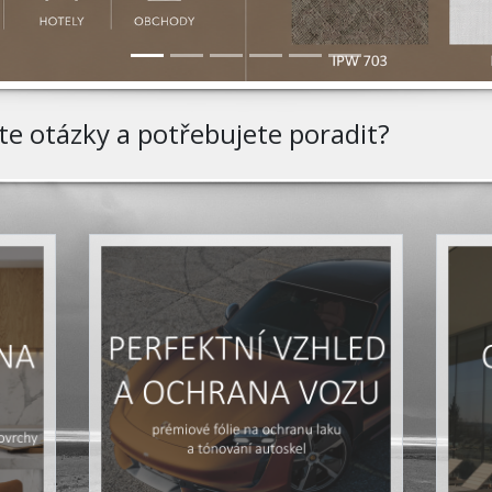
áte otázky a potřebujete
poradit?