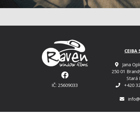
CEIBA 
Jana Opl
250 01 Brand
Stará 
IČ: 25609033
+420 32
info@