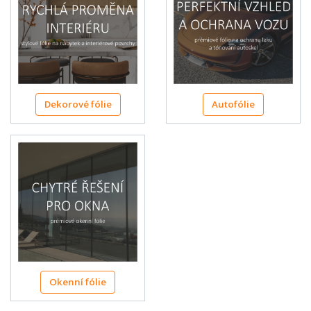
Dekorové fólie
Autofólie
Okenní fólie