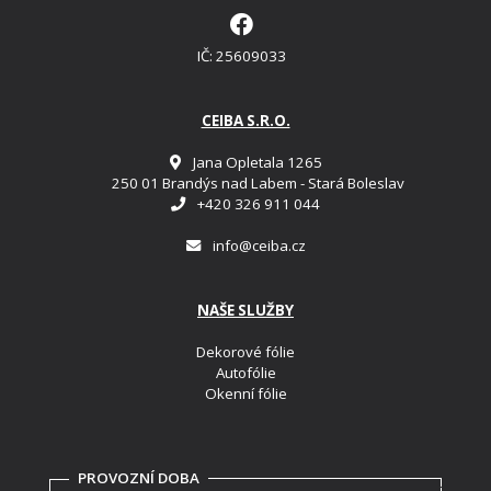
IČ: 25609033
CEIBA S.R.O.
Jana Opletala 1265
250 01 Brandýs nad Labem - Stará Boleslav
+420 326 911 044
info@ceiba.cz
NAŠE SLUŽBY
Dekorové fólie
Autofólie
Okenní fólie
PROVOZNÍ DOBA